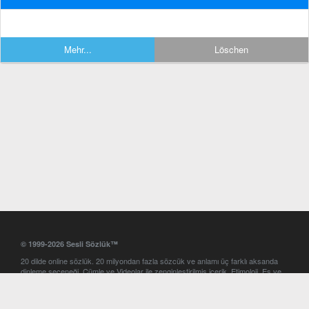
Mehr...
Löschen
© 1999-2026 Sesli Sözlük™
20 dilde online sözlük. 20 milyondan fazla sözcük ve anlamı üç farklı aksanda
dinleme seçeneği. Cümle ve Videolar ile zenginleştirilmiş içerik. Etimoloji, Eş ve
Zıt anlamlar, kelime okunuşları ve günün kelimesi. Yazım Türkçeleştirici ile hatalı
Türkçe metinleri düzeltme. iOS, Android ve Windows mobil platformlarda online
ve offline sözlük programları. Sesli Sözlük garantisinde Profesyonel çeviri