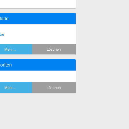
torie
tre
Mehr...
Löschen
oriten
Mehr...
Löschen