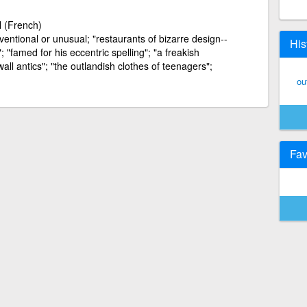
 (French)
entional or unusual; "restaurants of bizarre design--
His
"; "famed for his eccentric spelling"; "a freakish
wall antics"; "the outlandish clothes of teenagers";
ou
Fav