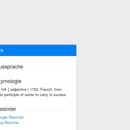
re
ussprache
tymologie
ü-'trA ] (adjective.) 1722. French, from
st participle of outrer to carry to excess.
esimler
ogle Resimler
ng Resimler