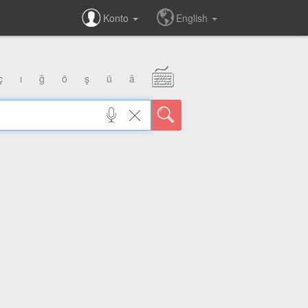
Konto
English
ç
ı
ğ
ö
ş
ü
â