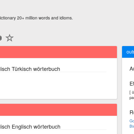
ictionary 20+ million words and idioms.
out
A
isch Türkisch wörterbuch
E
[ 
pa
R
Go
isch Englisch wörterbuch
Bi