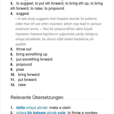
to suggest, to put sth forward, to bring sth up, to bring
sth forward, to raise, to propound
suggest
A new study suggests that hospital records for patients
older than 65 are often incorrect, which may lead to serious
-
treatment errors.
Yeni bir çalışma 65'ten daha büyük
hastaların hastane kayıtlarının çoğunlukla yanlış olduğunu
ortaya atmaktadır, bu durum ciddi tedavi hatalarına yol
açabilir.
throw out
bring something up
put something forward
propound
pose
bring forward
put forward
raise
Relevante Übersetzungen
iddia
ortaya
atmak
make a claim
ortaya
bir balgam
atmak
vulg
to throw a monkey