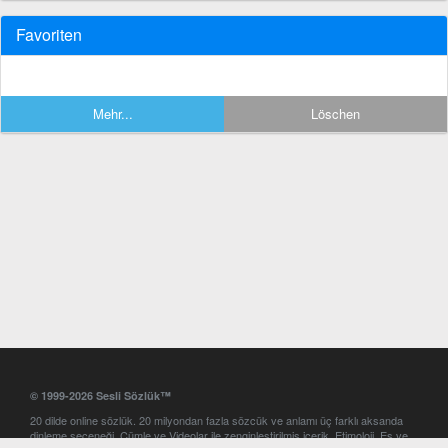
Favoriten
Mehr...
Löschen
© 1999-2026 Sesli Sözlük™
20 dilde online sözlük. 20 milyondan fazla sözcük ve anlamı üç farklı aksanda
dinleme seçeneği. Cümle ve Videolar ile zenginleştirilmiş içerik. Etimoloji, Eş ve