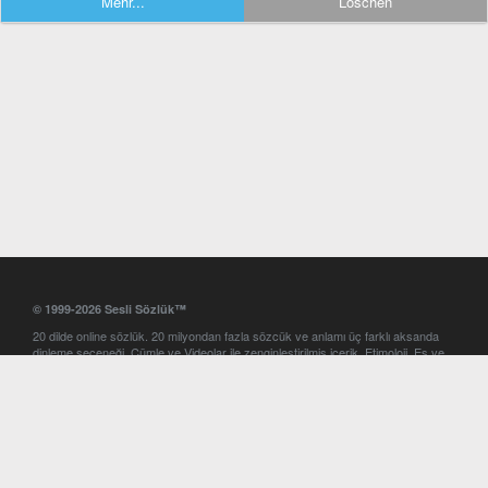
Mehr...
Löschen
© 1999-2026 Sesli Sözlük™
20 dilde online sözlük. 20 milyondan fazla sözcük ve anlamı üç farklı aksanda
dinleme seçeneği. Cümle ve Videolar ile zenginleştirilmiş içerik. Etimoloji, Eş ve
Zıt anlamlar, kelime okunuşları ve günün kelimesi. Yazım Türkçeleştirici ile hatalı
Türkçe metinleri düzeltme. iOS, Android ve Windows mobil platformlarda online
ve offline sözlük programları. Sesli Sözlük garantisinde Profesyonel çeviri
hizmetleri. İngilizce kelime haznenizi arttıracak kelime oyunları. Ayarlar
bölümünü kullarak çevirisini görmek istediğiniz sözlükleri seçme ve aynı
zamanda sözlüklerin gösterim sırasını ayarlama imkanı. Kelimelerin
seslendirilişini otomatik dinlemek için ayarlardan isteğiniz aksanı seçebilirsiniz.