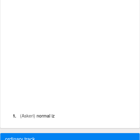
(Askeri)
normal iz
ordinary track