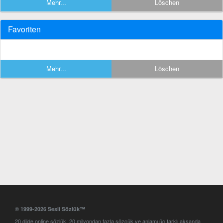
Mehr...
Löschen
Favoriten
Mehr...
Löschen
© 1999-2026 Sesli Sözlük™
20 dilde online sözlük. 20 milyondan fazla sözcük ve anlamı üç farklı aksanda