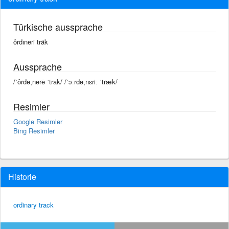
Türkische aussprache
ôrdıneri träk
Aussprache
/ˈôrdəˌnerē ˈtrak/ /ˈɔːrdəˌnɛriː ˈtræk/
Resimler
Google Resimler
Bing Resimler
Historie
ordinary track