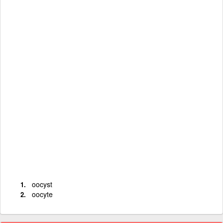
oocyst
oocyte