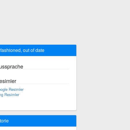
 fashioned, out of date
ussprache
esimler
ogle Resimler
ng Resimler
torie