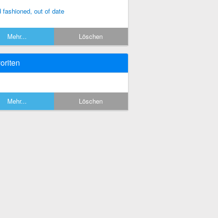
d fashioned, out of date
Mehr...
Löschen
oriten
Mehr...
Löschen