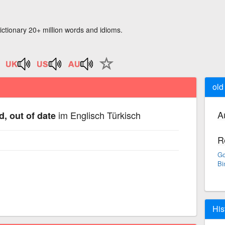
ictionary 20+ million words and idioms.
old
A
im Englisch Türkisch
d, out of date
R
Go
Bi
His