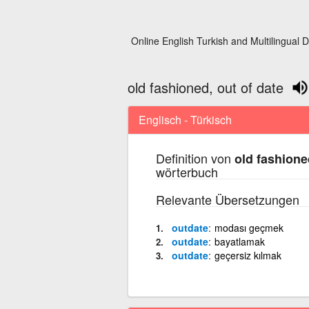
Online English Turkish and Multilingual D
old fashioned, out of date
Englisch - Türkisch
Definition von
old fashione
wörterbuch
Relevante Übersetzungen
outdate
modası geçmek
outdate
bayatlamak
outdate
geçersiz kılmak