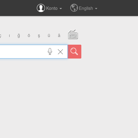
Konto
English
ç
ı
ğ
ö
ş
ü
â