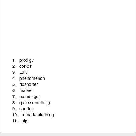
prodigy
corker
Lulu
phenomenon
ripsnorter
marvel
humdinger
quite something
snorter
remarkable thing
pip