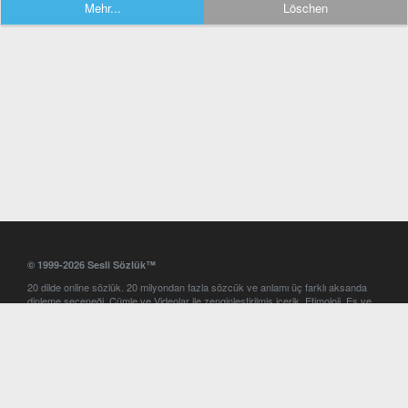
Mehr...
Löschen
© 1999-2026 Sesli Sözlük™
20 dilde online sözlük. 20 milyondan fazla sözcük ve anlamı üç farklı aksanda
dinleme seçeneği. Cümle ve Videolar ile zenginleştirilmiş içerik. Etimoloji, Eş ve
Zıt anlamlar, kelime okunuşları ve günün kelimesi. Yazım Türkçeleştirici ile hatalı
Türkçe metinleri düzeltme. iOS, Android ve Windows mobil platformlarda online
ve offline sözlük programları. Sesli Sözlük garantisinde Profesyonel çeviri
hizmetleri. İngilizce kelime haznenizi arttıracak kelime oyunları. Ayarlar
bölümünü kullarak çevirisini görmek istediğiniz sözlükleri seçme ve aynı
zamanda sözlüklerin gösterim sırasını ayarlama imkanı. Kelimelerin
seslendirilişini otomatik dinlemek için ayarlardan isteğiniz aksanı seçebilirsiniz.