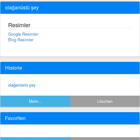
olağanüstü şey
Resimler
Google Resimler
Bing Resimler
Historie
olağanüstü şey
Mehr...
Löschen
Favoriten