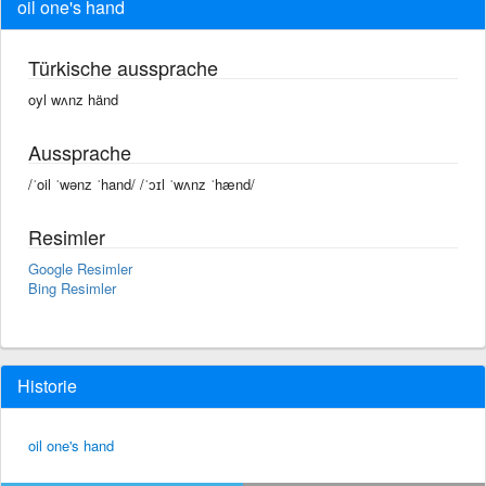
oil one's hand
Türkische aussprache
oyl wʌnz händ
Aussprache
/ˈoil ˈwənz ˈhand/ /ˈɔɪl ˈwʌnz ˈhænd/
Resimler
Google Resimler
Bing Resimler
Historie
oil one's hand