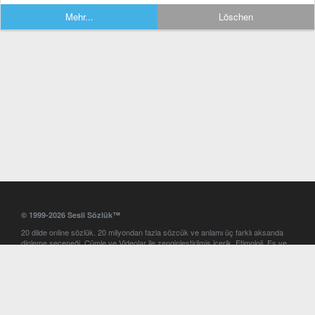
Mehr...
Löschen
© 1999-2026 Sesli Sözlük™
20 dilde online sözlük. 20 milyondan fazla sözcük ve anlamı üç farklı aksanda
dinleme seçeneği. Cümle ve Videolar ile zenginleştirilmiş içerik. Etimoloji, Eş ve
Zıt anlamlar, kelime okunuşları ve günün kelimesi. Yazım Türkçeleştirici ile hatalı
Türkçe metinleri düzeltme. iOS, Android ve Windows mobil platformlarda online
ve offline sözlük programları. Sesli Sözlük garantisinde Profesyonel çeviri
hizmetleri. İngilizce kelime haznenizi arttıracak kelime oyunları. Ayarlar
bölümünü kullarak çevirisini görmek istediğiniz sözlükleri seçme ve aynı
zamanda sözlüklerin gösterim sırasını ayarlama imkanı. Kelimelerin