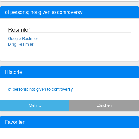
of persons; not given to controversy
Resimler
Google Resimler
Bing Resimler
Historie
of persons; not given to controversy
Mehr...
Löschen
Favoriten