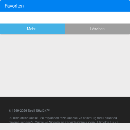
Favoriten
Mehr...
Löschen
© 1999-2026 Sesli Sözlük™
20 dilde online sözlük. 20 milyondan fazla sözcük ve anlamı üç farklı aksanda
dinleme seçeneği. Cümle ve Videolar ile zenginleştirilmiş içerik. Etimoloji, Eş ve
Zıt anlamlar, kelime okunuşları ve günün kelimesi. Yazım Türkçeleştirici ile hatalı