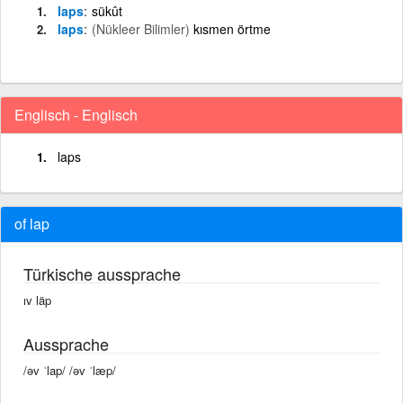
laps
sükût
laps
(Nükleer Bilimler)
kısmen örtme
Englisch - Englisch
laps
of lap
Türkische aussprache
ıv läp
Aussprache
/əv ˈlap/ /əv ˈlæp/