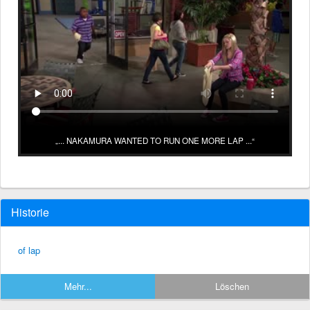
... NAKAMURA WANTED TO RUN ONE MORE LAP ...
Historie
of lap
Mehr...
Löschen