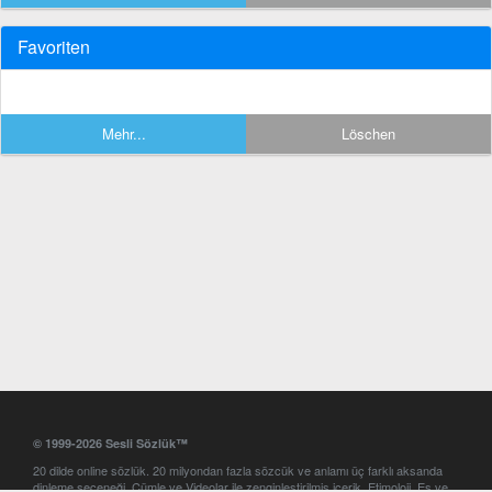
Favoriten
Mehr...
Löschen
© 1999-2026 Sesli Sözlük™
20 dilde online sözlük. 20 milyondan fazla sözcük ve anlamı üç farklı aksanda
dinleme seçeneği. Cümle ve Videolar ile zenginleştirilmiş içerik. Etimoloji, Eş ve