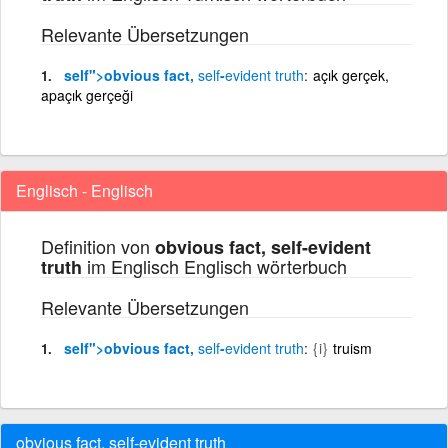
Relevante Übersetzungen
self
">obvious fact,
self
-
evident
truth
açık gerçek,
apaçık gerçeği
Englisch - Englisch
Definition von
obvious fact, self-evident
im Englisch Englisch wörterbuch
truth
Relevante Übersetzungen
self
">obvious fact,
self
-
evident
truth
{i}
truism
obvious fact, self-evident truth