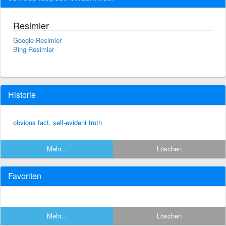
Resimler
Google Resimler
Bing Resimler
Historie
obvious fact, self-evident truth
Mehr...
Löschen
Favoriten
Mehr...
Löschen