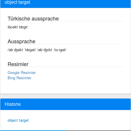
object target
Türkische aussprache
ıbcekt tärgıt
Aussprache
/əbˈʤekt ˈtärgət/ /əbˈʤɛkt ˈtɑːrɡət/
Resimler
Google Resimler
Bing Resimler
Historie
object target