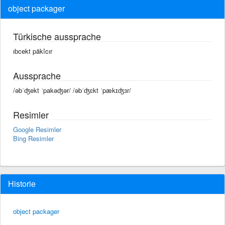
object packager
Türkische aussprache
ıbcekt päkîcır
Aussprache
/əbˈʤekt ˈpakəʤər/ /əbˈʤɛkt ˈpækɪʤɜr/
Resimler
Google Resimler
Bing Resimler
Historie
object packager