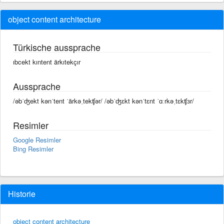
object content architecture
Türkische aussprache
ıbcekt kıntent ärkıtekçır
Aussprache
/əbˈʤekt kənˈtent ˈärkəˌtekʧər/ /əbˈʤɛkt kənˈtɛnt ˈɑːrkəˌtɛkʧɜr/
Resimler
Google Resimler
Bing Resimler
Historie
object content architecture