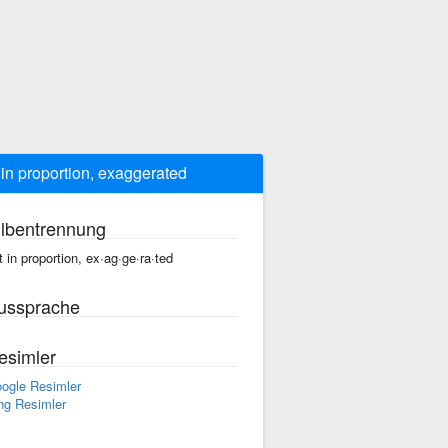
 in proportion, exaggerated
ilbentrennung
t in proportion, ex·ag·ge·ra·ted
ussprache
esimler
ogle Resimler
ng Resimler