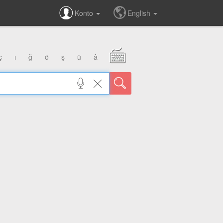
Konto
English
ç
ı
ğ
ö
ş
ü
â