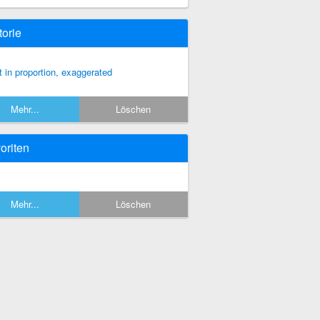
torie
t in proportion, exaggerated
Mehr...
Löschen
oriten
Mehr...
Löschen