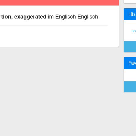
His
im Englisch Englisch
rtion, exaggerated
no
Fav