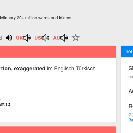
ictionary 20+ million words and idioms.
d
not
S
im Englisch Türkisch
rtion, exaggerated
no
A
a
ntısız
R
Go
Bi