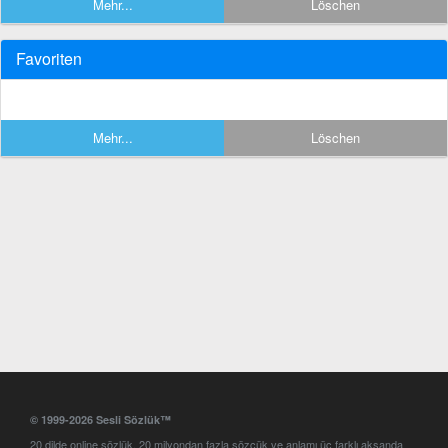
Mehr...
Löschen
Favoriten
Mehr...
Löschen
© 1999-2026 Sesli Sözlük™
20 dilde online sözlük. 20 milyondan fazla sözcük ve anlamı üç farklı aksanda