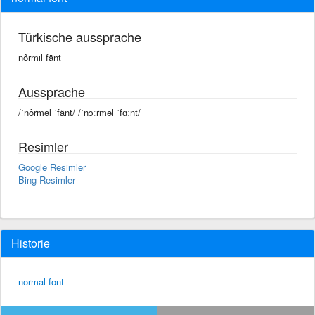
Türkische aussprache
nôrmıl fänt
Aussprache
/ˈnôrməl ˈfänt/ /ˈnɔːrməl ˈfɑːnt/
Resimler
Google Resimler
Bing Resimler
Historie
normal font