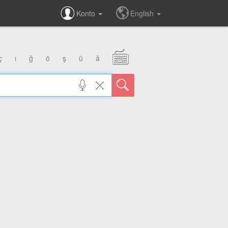
Konto
English
ç
ı
ğ
ö
ş
ü
â