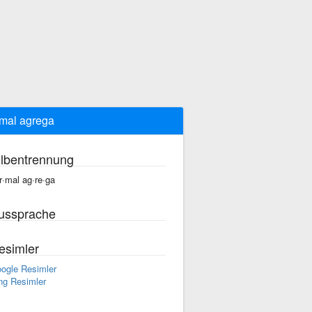
mal agrega
ilbentrennung
r·mal ag·re·ga
ussprache
esimler
ogle Resimler
ng Resimler