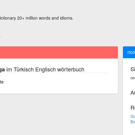
ictionary 20+ million words and idioms.
nor
S
im Türkisch Englisch wörterbuch
ga
no
te
A
R
Go
Bi