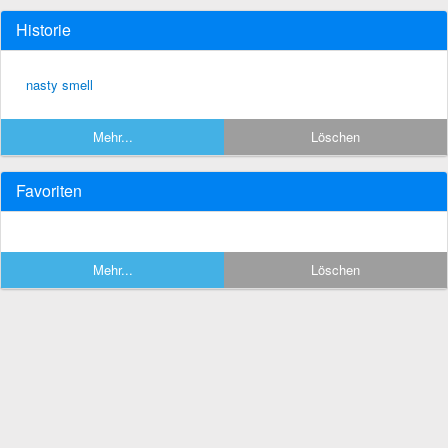
Historie
nasty smell
Mehr...
Löschen
Favoriten
Mehr...
Löschen