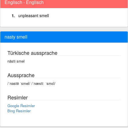
Englisch - Englisch
unpleasant smell
nasty smell
Türkische aussprache
nästi smel
Aussprache
/ˈnastē ˈsmel/ /ˈnæstiː ˈsmɛl/
Resimler
Google Resimler
Bing Resimler