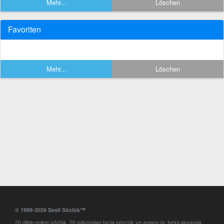
Mehr...
Löschen
Favoriten
Mehr...
Löschen
© 1999-2026 Sesli Sözlük™
20 dilde online sözlük. 20 milyondan fazla sözcük ve anlamı üç farklı aksanda