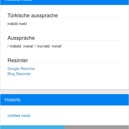
Türkische aussprache
mätıld metıl
Aussprache
/ˈmätəld ˈmetəl/ /ˈmɑːtəld ˈmɛtəl/
Resimler
Google Resimler
Bing Resimler
Historie
mottled metal