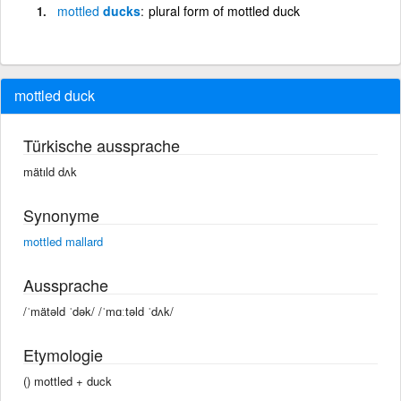
mottled
ducks
plural form of mottled duck
mottled duck
Türkische aussprache
mätıld dʌk
Synonyme
mottled mallard
Aussprache
/ˈmätəld ˈdək/ /ˈmɑːtəld ˈdʌk/
Etymologie
() mottled +‎ duck