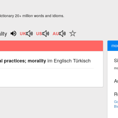
ictionary 20+ million words and idioms.
lity
mor
S
im Englisch Türkisch
l practices; morality
mo
A
R
Go
Bi