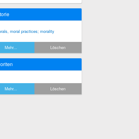
torie
rals, moral practices; morality
Mehr...
Löschen
oriten
Mehr...
Löschen