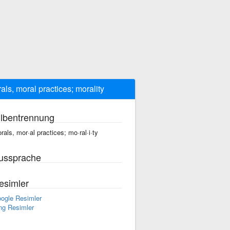
als, moral practices; morality
ilbentrennung
rals, mor·al practices; mo·ral·i·ty
ussprache
esimler
ogle Resimler
ng Resimler