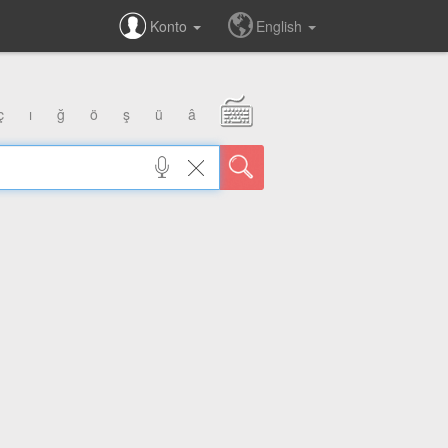
Konto
English
ç
ı
ğ
ö
ş
ü
â