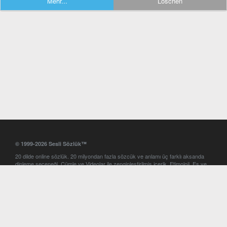
Mehr...
Löschen
© 1999-2026 Sesli Sözlük™
20 dilde online sözlük. 20 milyondan fazla sözcük ve anlamı üç farklı aksanda
dinleme seçeneği. Cümle ve Videolar ile zenginleştirilmiş içerik. Etimoloji, Eş ve
Zıt anlamlar, kelime okunuşları ve günün kelimesi. Yazım Türkçeleştirici ile hatalı
Türkçe metinleri düzeltme. iOS, Android ve Windows mobil platformlarda online
ve offline sözlük programları. Sesli Sözlük garantisinde Profesyonel çeviri
hizmetleri. İngilizce kelime haznenizi arttıracak kelime oyunları. Ayarlar
bölümünü kullarak çevirisini görmek istediğiniz sözlükleri seçme ve aynı
zamanda sözlüklerin gösterim sırasını ayarlama imkanı. Kelimelerin
seslendirilişini otomatik dinlemek için ayarlardan isteğiniz aksanı seçebilirsiniz.