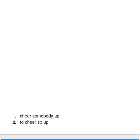
cheer somebody up
to cheer sb up