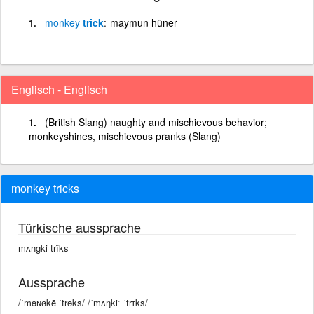
monkey
trick
maymun hüner
Englisch - Englisch
(British Slang) naughty and mischievous behavior;
monkeyshines, mischievous pranks (Slang)
monkey tricks
Türkische aussprache
mʌngki trîks
Aussprache
/ˈməɴɢkē ˈtrəks/ /ˈmʌŋkiː ˈtrɪks/