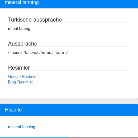
mineral tanning
Türkische aussprache
mînrıl tänîng
Aussprache
/ˈmənrəl ˈtanəɴɢ/ /ˈmɪnrəl ˈtænɪŋ/
Resimler
Google Resimler
Bing Resimler
Historie
mineral tanning