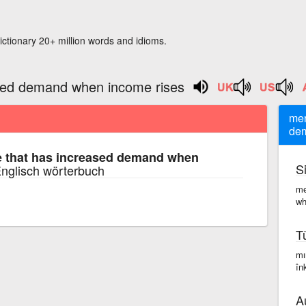
ictionary 20+ million words and idioms.
sed demand when income rises
mer
dem
 that has increased demand when
S
nglisch wörterbuch
me
wh
T
mı
în
A