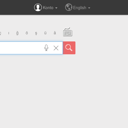
Konto
English
ç
ı
ğ
ö
ş
ü
â