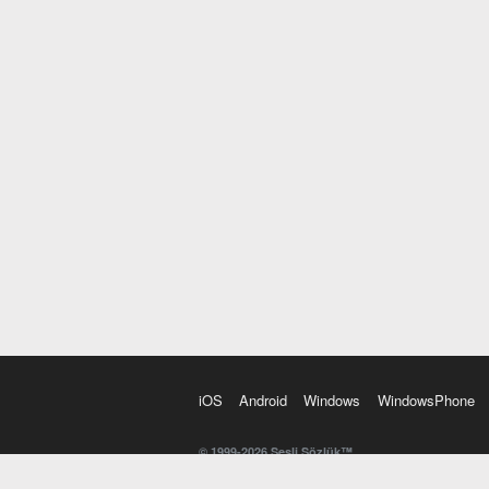
iOS
Android
Windows
WindowsPhone
© 1999-2026 Sesli Sözlük™
20 dilde online sözlük. 20 milyondan fazla sözcük ve anl