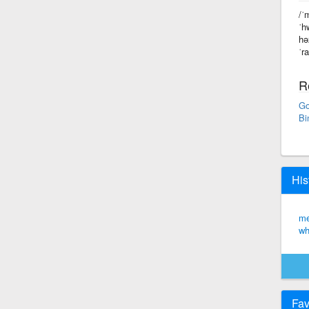
/ˈ
ˈh
hə
ˈr
R
Go
Bi
His
me
wh
Fav