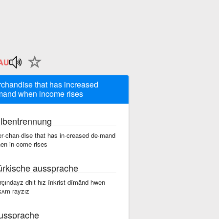
chandise that has increased
and when income rises
ilbentrennung
r·chan·dise that has in·creased de·mand
en in·come rises
ürkische aussprache
rçındayz dhıt hız înkrist dîmänd hwen
kʌm rayzız
ussprache