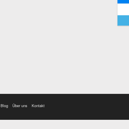
Blog
Über uns
Kontakt
amı üç farklı aksanda dinleme seçeneği. Cümle ve Videolar ile zenginleştirilmiş içerik. Etimolo