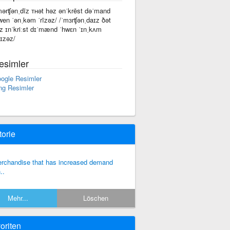
mərʧənˌdīz ᴛʜət həz ənˈkrēst dəˈmand
wen ˈənˌkəm ˈrīzəz/ /ˈmɜrʧənˌdaɪz ðət
z ɪnˈkriːst dɪˈmænd ˈhwɛn ˈɪnˌkʌm
aɪzəz/
esimler
ogle Resimler
ng Resimler
torie
rchandise that has increased demand
..
Mehr...
Löschen
oriten