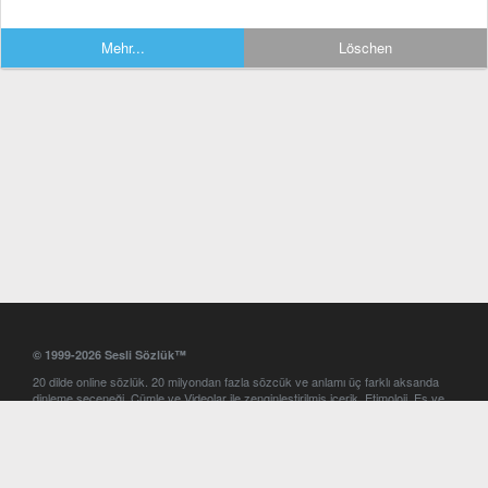
Mehr...
Löschen
© 1999-2026 Sesli Sözlük™
20 dilde online sözlük. 20 milyondan fazla sözcük ve anlamı üç farklı aksanda
dinleme seçeneği. Cümle ve Videolar ile zenginleştirilmiş içerik. Etimoloji, Eş ve
Zıt anlamlar, kelime okunuşları ve günün kelimesi. Yazım Türkçeleştirici ile hatalı
Türkçe metinleri düzeltme. iOS, Android ve Windows mobil platformlarda online
ve offline sözlük programları. Sesli Sözlük garantisinde Profesyonel çeviri
hizmetleri. İngilizce kelime haznenizi arttıracak kelime oyunları. Ayarlar
bölümünü kullarak çevirisini görmek istediğiniz sözlükleri seçme ve aynı