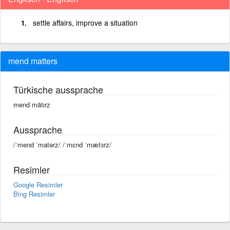
settle affairs, improve a situation
mend matters
Türkische aussprache
mend mätırz
Aussprache
/ˈmend ˈmatərz/ /ˈmɛnd ˈmætɜrz/
Resimler
Google Resimler
Bing Resimler