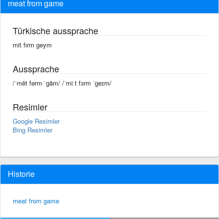
meat from game
Türkische aussprache
mit fırm geym
Aussprache
/ˈmēt fərm ˈgām/ /ˈmiːt fɜrm ˈɡeɪm/
Resimler
Google Resimler
Bing Resimler
Historie
meat from game