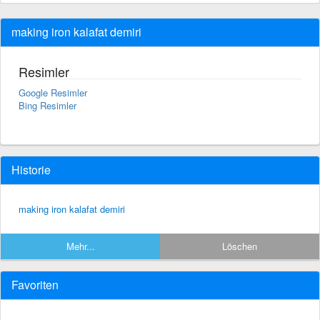
making iron kalafat demiri
Resimler
Google Resimler
Bing Resimler
Historie
making iron kalafat demiri
Mehr...
Löschen
Favoriten