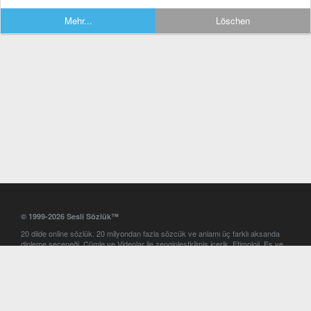
Mehr...
Löschen
© 1999-2026 Sesli Sözlük™
20 dilde online sözlük. 20 milyondan fazla sözcük ve anlamı üç farklı aksanda
dinleme seçeneği. Cümle ve Videolar ile zenginleştirilmiş içerik. Etimoloji, Eş ve
Zıt anlamlar, kelime okunuşları ve günün kelimesi. Yazım Türkçeleştirici ile hatalı
Türkçe metinleri düzeltme. iOS, Android ve Windows mobil platformlarda online
ve offline sözlük programları. Sesli Sözlük garantisinde Profesyonel çeviri
hizmetleri. İngilizce kelime haznenizi arttıracak kelime oyunları. Ayarlar
bölümünü kullarak çevirisini görmek istediğiniz sözlükleri seçme ve aynı
zamanda sözlüklerin gösterim sırasını ayarlama imkanı. Kelimelerin