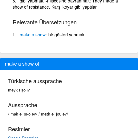
gibi yapmak, -mişçesine davranmak: They made a
show of resistance. Karşı koyar gibi yaptılar
Relevante Übersetzungen
make
a
show
bir gösteri yapmak
make a show of
Türkische aussprache
meyk ı şō ıv
Aussprache
/ˈmāk ə ˈsʜō əv/ /ˈmeɪk ə ˈʃoʊ əv/
Resimler
Google Resimler