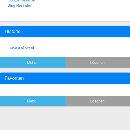
Bing Resimler
Historie
make a show of
Mehr...
Löschen
Favoriten
Mehr...
Löschen