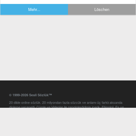
Mehr...
Löschen
© 1999-2026 Sesli Sözlük™
20 dilde online sözlük. 20 milyondan fazla sözcük ve anlamı üç farklı aksanda
dinleme seçeneği. Cümle ve Videolar ile zenginleştirilmiş içerik. Etimoloji, Eş ve
Zıt anlamlar, kelime okunuşları ve günün kelimesi. Yazım Türkçeleştirici ile hatalı
Türkçe metinleri düzeltme. iOS, Android ve Windows mobil platformlarda online
ve offline sözlük programları. Sesli Sözlük garantisinde Profesyonel çeviri
hizmetleri. İngilizce kelime haznenizi arttıracak kelime oyunları. Ayarlar
bölümünü kullarak çevirisini görmek istediğiniz sözlükleri seçme ve aynı
zamanda sözlüklerin gösterim sırasını ayarlama imkanı. Kelimelerin