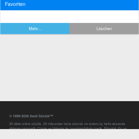
Favoriten
Mehr...
Löschen
© 1999-2026 Sesli Sözlük™
20 dilde online sözlük. 20 milyondan fazla sözcük ve anlamı üç farklı aksanda
dinleme seçeneği. Cümle ve Videolar ile zenginleştirilmiş içerik. Etimoloji, Eş ve
Zıt anlamlar, kelime okunuşları ve günün kelimesi. Yazım Türkçeleştirici ile hatalı
Türkçe metinleri düzeltme. iOS, Android ve Windows mobil platformlarda online