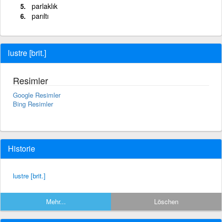
parlaklık
parıltı
lustre [brit.]
Resimler
Google Resimler
Bing Resimler
Historie
lustre [brit.]
Mehr...
Löschen