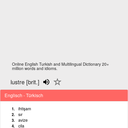
Online English Turkish and Multilingual Dictionary 20+
million words and idioms.
lustre [brit.]
Englisch - Türkisch
ihtişam
sır
avize
cila