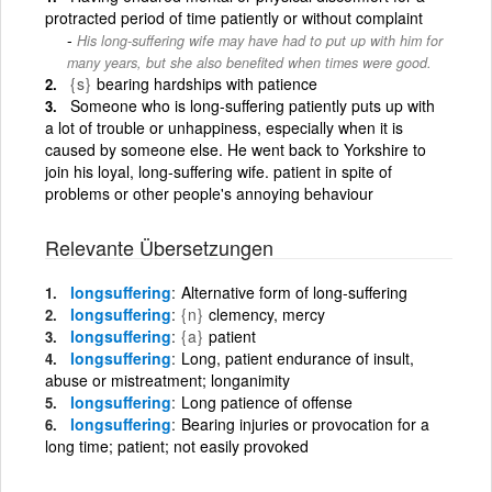
protracted period of time patiently or without complaint
His long-suffering wife may have had to put up with him for
many years, but she also benefited when times were good.
{s}
bearing hardships with patience
Someone who is long-suffering patiently puts up with
a lot of trouble or unhappiness, especially when it is
caused by someone else. He went back to Yorkshire to
join his loyal, long-suffering wife. patient in spite of
problems or other people's annoying behaviour
Relevante Übersetzungen
longsuffering
Alternative form of long-suffering
longsuffering
{n}
clemency, mercy
longsuffering
{a}
patient
longsuffering
Long, patient endurance of insult,
abuse or mistreatment; longanimity
longsuffering
Long patience of offense
longsuffering
Bearing injuries or provocation for a
long time; patient; not easily provoked