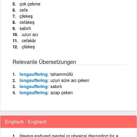
çok çekme
cefa
çilekeş
cefakeş
sabırlı
uzun acı
cefakâr
çilekeş
Relevante Übersetzungen
longsuffering
tahammüllü
longsuffering
uzun süre acı çeken
longsuffering
sabırlı
longsuffering
azap çeken
Englisch - Englisch
Having endured mental or physical discomfort for a