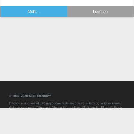
Mehr...
Löschen
© 1999-2026 Sesli Sözlük™
20 dilde online sözlük. 20 milyondan fazla sözcük ve anlamı üç farklı aksanda
dinleme seçeneği. Cümle ve Videolar ile zenginleştirilmiş içerik. Etimoloji, Eş ve
Zıt anlamlar, kelime okunuşları ve günün kelimesi. Yazım Türkçeleştirici ile hatalı
Türkçe metinleri düzeltme. iOS, Android ve Windows mobil platformlarda online
ve offline sözlük programları. Sesli Sözlük garantisinde Profesyonel çeviri
hizmetleri. İngilizce kelime haznenizi arttıracak kelime oyunları. Ayarlar
bölümünü kullarak çevirisini görmek istediğiniz sözlükleri seçme ve aynı