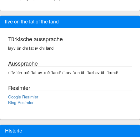
live on the fat of the land
Türkische aussprache
layv ôn dhi fät ıv dhi länd
Aussprache
/ˈlīv ˈôn ᴛʜē ˈfat əv ᴛʜē ˈland/ /ˈlaɪv ˈɔːn ðiː ˈfæt əv ðiː ˈlænd/
Resimler
Google Resimler
Bing Resimler
Historie