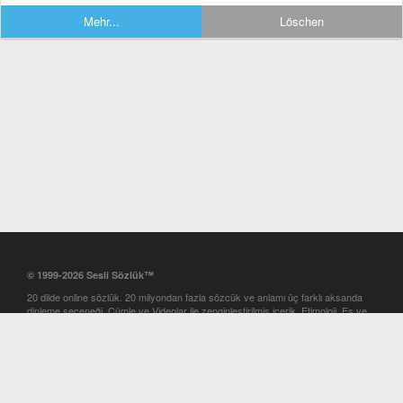
Mehr...
Löschen
© 1999-2026 Sesli Sözlük™
20 dilde online sözlük. 20 milyondan fazla sözcük ve anlamı üç farklı aksanda
dinleme seçeneği. Cümle ve Videolar ile zenginleştirilmiş içerik. Etimoloji, Eş ve
Zıt anlamlar, kelime okunuşları ve günün kelimesi. Yazım Türkçeleştirici ile hatalı
Türkçe metinleri düzeltme. iOS, Android ve Windows mobil platformlarda online
ve offline sözlük programları. Sesli Sözlük garantisinde Profesyonel çeviri
hizmetleri. İngilizce kelime haznenizi arttıracak kelime oyunları. Ayarlar
bölümünü kullarak çevirisini görmek istediğiniz sözlükleri seçme ve aynı
zamanda sözlüklerin gösterim sırasını ayarlama imkanı. Kelimelerin