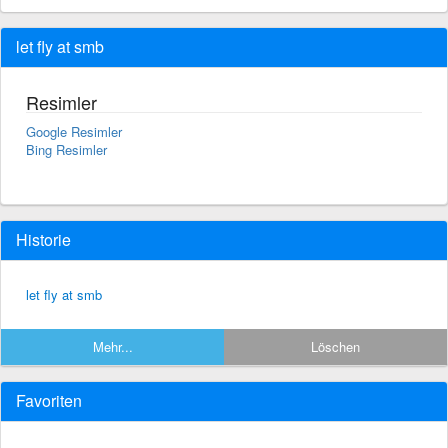
let fly at smb
Resimler
Google Resimler
Bing Resimler
Historie
let fly at smb
Mehr...
Löschen
Favoriten