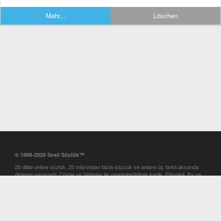
Mehr...
Löschen
© 1999-2026 Sesli Sözlük™
20 dilde online sözlük. 20 milyondan fazla sözcük ve anlamı üç farklı aksanda
dinleme seçeneği. Cümle ve Videolar ile zenginleştirilmiş içerik. Etimoloji, Eş ve
Zıt anlamlar, kelime okunuşları ve günün kelimesi. Yazım Türkçeleştirici ile hatalı
Türkçe metinleri düzeltme. iOS, Android ve Windows mobil platformlarda online
ve offline sözlük programları. Sesli Sözlük garantisinde Profesyonel çeviri
hizmetleri. İngilizce kelime haznenizi arttıracak kelime oyunları. Ayarlar
bölümünü kullarak çevirisini görmek istediğiniz sözlükleri seçme ve aynı
zamanda sözlüklerin gösterim sırasını ayarlama imkanı. Kelimelerin