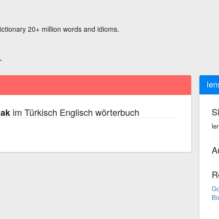
ictionary 20+ million words and idioms.
len
S
im Türkisch Englisch wörterbuch
mak
le
A
R
Go
Bi