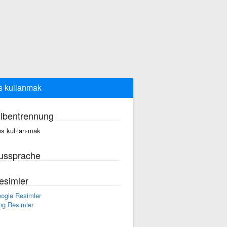
s kullanmak
ilbentrennung
ns kul·lan·mak
ussprache
esimler
ogle Resimler
ng Resimler