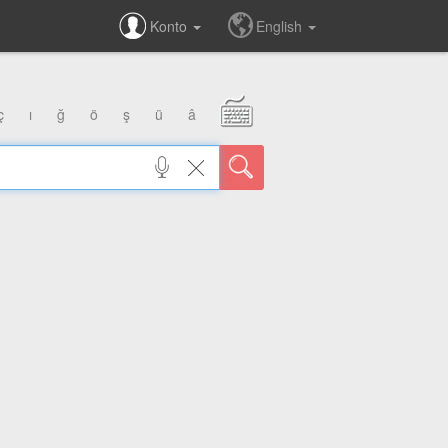
Konto
English
ç
ı
ğ
ö
ş
ü
â