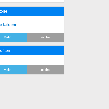
torie
ns kullanmak
Mehr...
Löschen
oriten
Mehr...
Löschen