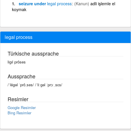
seizure under
legal
process
(Kanun)
adli işlemle el
koymak
legal process
Türkische aussprache
ligıl prôses
Aussprache
/ˈlēgəl ˈprôˌses/ /ˈliːɡəl ˈprɔːˌsɛs/
Resimler
Google Resimler
Bing Resimler