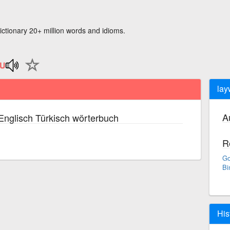
ictionary 20+ million words and idioms.
lay
A
Englisch Türkisch wörterbuch
R
Go
Bi
His