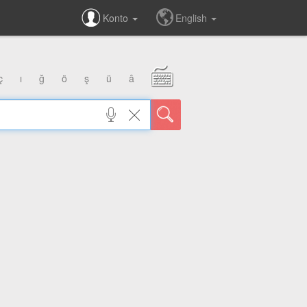
Konto
English
ç
ı
ğ
ö
ş
ü
â