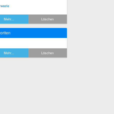
ywaste
Mehr...
Löschen
oriten
Mehr...
Löschen