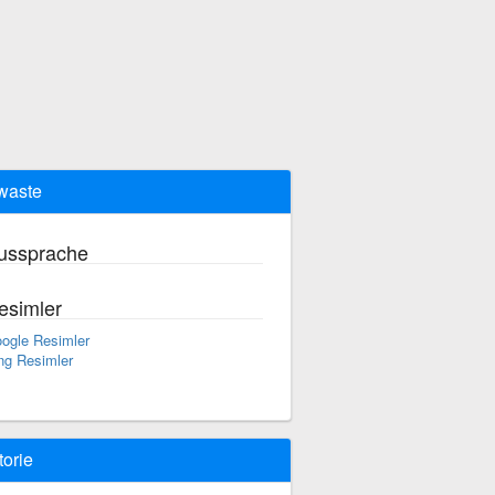
waste
ussprache
esimler
ogle Resimler
ng Resimler
torie