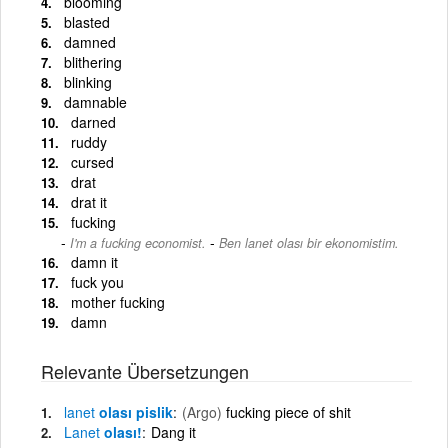
blooming
blasted
damned
blithering
blinking
damnable
darned
ruddy
cursed
drat
drat it
fucking
-
I'm a fucking economist.
Ben lanet olası bir ekonomistim.
damn it
fuck you
mother fucking
damn
Relevante Übersetzungen
lanet
olası pislik
(Argo)
fucking piece of shit
Lanet
olası!
Dang it