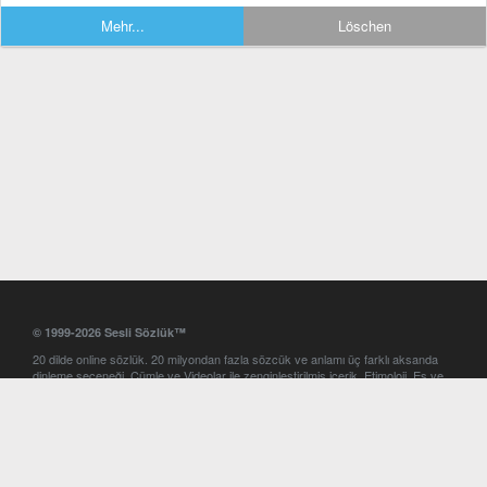
Mehr...
Löschen
© 1999-2026 Sesli Sözlük™
20 dilde online sözlük. 20 milyondan fazla sözcük ve anlamı üç farklı aksanda
dinleme seçeneği. Cümle ve Videolar ile zenginleştirilmiş içerik. Etimoloji, Eş ve
Zıt anlamlar, kelime okunuşları ve günün kelimesi. Yazım Türkçeleştirici ile hatalı
Türkçe metinleri düzeltme. iOS, Android ve Windows mobil platformlarda online
ve offline sözlük programları. Sesli Sözlük garantisinde Profesyonel çeviri
hizmetleri. İngilizce kelime haznenizi arttıracak kelime oyunları. Ayarlar
bölümünü kullarak çevirisini görmek istediğiniz sözlükleri seçme ve aynı
zamanda sözlüklerin gösterim sırasını ayarlama imkanı. Kelimelerin