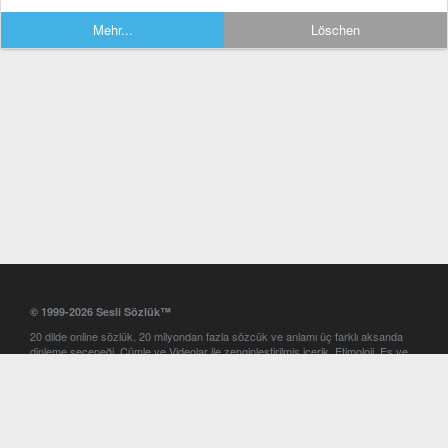
Mehr...
Löschen
© 1999-2026 Sesli Sözlük™
20 dilde online sözlük. 20 milyondan fazla sözcük ve anlamı üç farklı aksanda
dinleme seçeneği. Cümle ve Videolar ile zenginleştirilmiş içerik. Etimoloji, Eş ve
Zıt anlamlar, kelime okunuşları ve günün kelimesi. Yazım Türkçeleştirici ile hatalı
Türkçe metinleri düzeltme. iOS, Android ve Windows mobil platformlarda online
ve offline sözlük programları. Sesli Sözlük garantisinde Profesyonel çeviri
hizmetleri. İngilizce kelime haznenizi arttıracak kelime oyunları. Ayarlar
bölümünü kullarak çevirisini görmek istediğiniz sözlükleri seçme ve aynı
zamanda sözlüklerin gösterim sırasını ayarlama imkanı. Kelimelerin