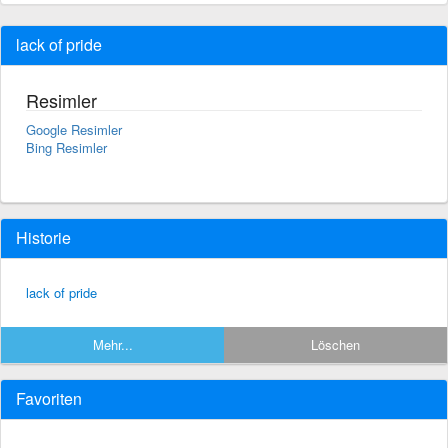
lack of pride
Resimler
Google Resimler
Bing Resimler
Historie
lack of pride
Mehr...
Löschen
Favoriten