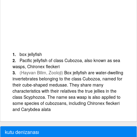
box jellyfish
Pacific jellyfish of class Cubozoa, also known as sea
wasps, Chironex fleckeri
(Hayvan Bilim, Zooloji)
Box jellyfish are water-dwelling
invertebrates belonging to the class Cubozoa, named for
their cube-shaped medusae. They share many
characteristics with their relatives the true jellies in the
class Scyphozoa. The name sea wasp is also applied to
some species of cubozoans, including Chironex fleckeri
and Carybdea alata
kutu denizanası