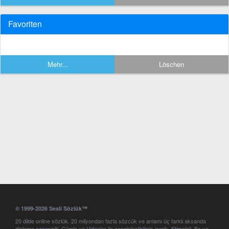
Favoriten
Mehr...
Löschen
© 1999-2026 Sesli Sözlük™
20 dilde online sözlük. 20 milyondan fazla sözcük ve anlamı üç farklı aksanda
dinleme seçeneği. Cümle ve Videolar ile zenginleştirilmiş içerik. Etimoloji, Eş ve