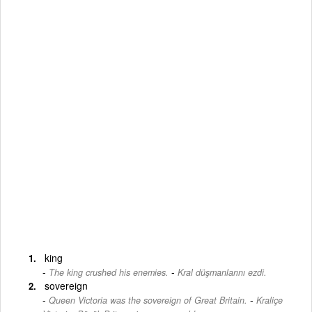
king
-
The king crushed his enemies.
Kral düşmanlarını ezdi.
sovereign
-
Queen Victoria was the sovereign of Great Britain.
Kraliçe