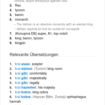
Victoria, Büyük Britanya'ya egemen oldu.
Rex
tycoon
baron
monarch
The Vatican is an absolute monarchy with an elected king.
-
Vatikan seçilmiş bir kral ile mutlak bir monarşidir.
(Konuşma Dili) super, A1, top-notch
king; baron, tycoon
kingpin
Relevante Übersetzungen
kral
asası
scepter
kral
dairesi
(Turizm)
king room
kral
gibi
comfortably
kral
gibi
majestically
kral
gibi
regally
kral
hazretleri
his-majesty
kral
kobra
king cobra
kral
kobra
(Hayvan Bilim, Zooloji)
ophiophagus
hannah