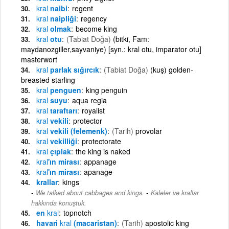
kral
naibi
regent
kral
naipliği
regency
kral
olmak
become king
kral
otu
(Tabiat Doğa)
(bitki, Fam:
maydanozgiller,sayvaniye) [syn.: kral otu, imparator otu]
masterwort
kral
parlak sığırcık
(Tabiat Doğa)
(kuş) golden-
breasted starling
kral
penguen
king penguin
kral
suyu
aqua regia
kral
taraftarı
royalist
kral
vekili
protector
kral
vekili (felemenk)
(Tarih)
provolar
kral
vekilliği
protectorate
kral
çıplak
the king is naked
kral
'ın mirası
appanage
kral
'ın mirası
apanage
krallar
kings
-
We talked about cabbages and kings.
Kaleler ve krallar
hakkında konuştuk.
en
kral
topnotch
havari
kral
(macaristan)
(Tarih)
apostolic king