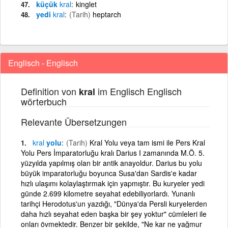
küçük
kral
kinglet
yedi
kral
(Tarih)
heptarch
Englisch - Englisch
Definition von
im Englisch Englisch
kral
wörterbuch
Relevante Übersetzungen
kral
yolu
(Tarih)
Kral Yolu veya tam ismi ile Pers Kral
Yolu Pers İmparatorluğu kralı Darius I zamanında M.Ö. 5.
yüzyılda yapılmış olan bir antik anayoldur. Darius bu yolu
büyük imparatorluğu boyunca Susa'dan Sardis'e kadar
hızlı ulaşımı kolaylaştırmak için yapmıştır. Bu kuryeler yedi
günde 2.699 kilometre seyahat edebiliyorlardı. Yunanlı
tarihçi Herodotus'un yazdığı, "Dünya'da Persli kuryelerden
daha hızlı seyahat eden başka bir şey yoktur" cümleleri ile
onları övmektedir. Benzer bir şekilde, "Ne kar ne yağmur