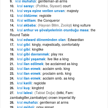
kral
muhafızı
gentleman-at-arms
kral
sarayı
(Politika, Siyaset)
court
kral
veya eşine verilen unvan
majesty
kral
öldürme
regicide
Kral
william
the Conqueror
kral
akbaba
(Hayvan Bilim, Zooloji)
king vulture
kral
arthur ve şövalyelerinin oturduğu masa
the
Round Table
kral
edward döneminden olan
Edwardian
kral
gibi
kingly, majestically, comfortably
kral
gibi
kinglike
kral
gibi davranmak
play rex
kral
gibi yaşamak
live like a king
kral
ilan edilmek
be acclaimed as king
kral
ilan etmek
acclaim smb. king
kral
ilan etmek
proclaim smb. king
kral
ilan etmek
acclaim smb. as king
kral
katili
regicide
kral
kuş
kingbird
kral
lalesi
(Tabiat Doğa)
(bitki, Fam:
zambakgiller,zambakiye) crown imperial lily
kral
muhafızı
gentleman at arms
kral
mührü
privy signet