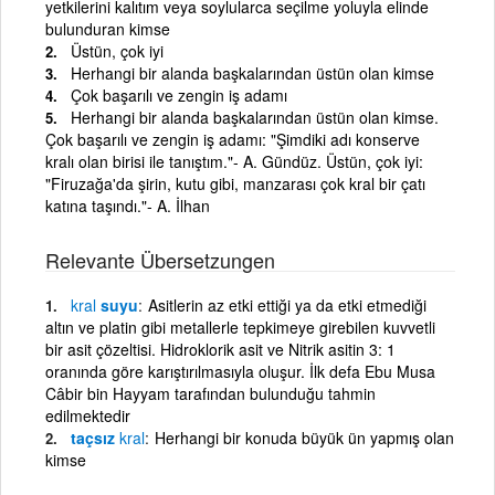
yetkilerini kalıtım veya soylularca seçilme yoluyla elinde
bulunduran kimse
Üstün, çok iyi
Herhangi bir alanda başkalarından üstün olan kimse
Çok başarılı ve zengin iş adamı
Herhangi bir alanda başkalarından üstün olan kimse.
Çok başarılı ve zengin iş adamı: "Şimdiki adı konserve
kralı olan birisi ile tanıştım."- A. Gündüz. Üstün, çok iyi:
"Firuzağa'da şirin, kutu gibi, manzarası çok kral bir çatı
katına taşındı."- A. İlhan
Relevante Übersetzungen
kral
suyu
Asitlerin az etki ettiği ya da etki etmediği
altın ve platin gibi metallerle tepkimeye girebilen kuvvetli
bir asit çözeltisi. Hidroklorik asit ve Nitrik asitin 3: 1
oranında göre karıştırılmasıyla oluşur. İlk defa Ebu Musa
Câbir bin Hayyam tarafından bulunduğu tahmin
edilmektedir
taçsız
kral
Herhangi bir konuda büyük ün yapmış olan
kimse