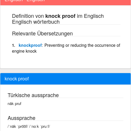
Definition von
im Englisch
knock proof
Englisch wörterbuch
Relevante Übersetzungen
knockproof
Preventing or reducing the occurrence of
engine knock
knock proof
Türkische aussprache
näk pruf
Aussprache
/ˈnäk ˈpro͞of/ /ˈnɑːk ˈpruːf/