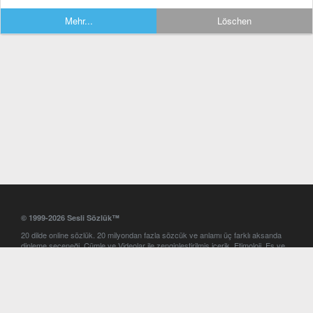
Mehr...
Löschen
© 1999-2026 Sesli Sözlük™
20 dilde online sözlük. 20 milyondan fazla sözcük ve anlamı üç farklı aksanda
dinleme seçeneği. Cümle ve Videolar ile zenginleştirilmiş içerik. Etimoloji, Eş ve
Zıt anlamlar, kelime okunuşları ve günün kelimesi. Yazım Türkçeleştirici ile hatalı
Türkçe metinleri düzeltme. iOS, Android ve Windows mobil platformlarda online
ve offline sözlük programları. Sesli Sözlük garantisinde Profesyonel çeviri
hizmetleri. İngilizce kelime haznenizi arttıracak kelime oyunları. Ayarlar
bölümünü kullarak çevirisini görmek istediğiniz sözlükleri seçme ve aynı
zamanda sözlüklerin gösterim sırasını ayarlama imkanı. Kelimelerin