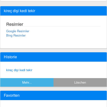
kireç dişi kedi tekir
Resimler
Google Resimler
Bing Resimler
Historie
kireç dişi kedi tekir
Mehr...
Löschen
Favoriten