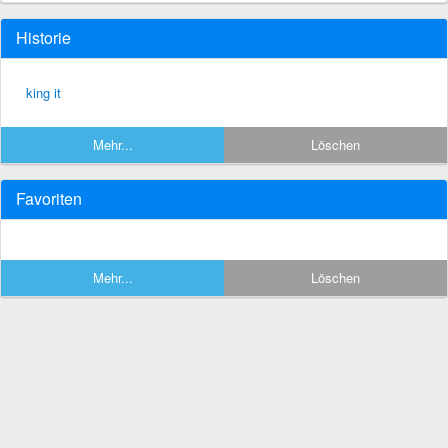
Historie
king it
Mehr...
Löschen
Favoriten
Mehr...
Löschen