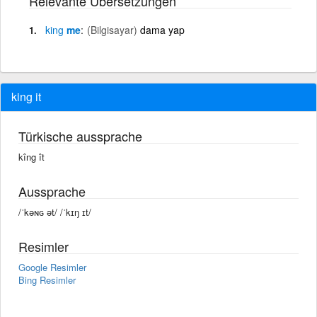
Relevante Übersetzungen
king
me
(Bilgisayar)
dama yap
king it
Türkische aussprache
kîng ît
Aussprache
/ˈkəɴɢ ət/ /ˈkɪŋ ɪt/
Resimler
Google Resimler
Bing Resimler