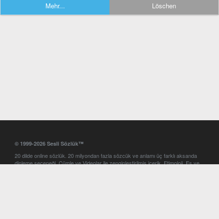
Mehr...
Löschen
© 1999-2026 Sesli Sözlük™
20 dilde online sözlük. 20 milyondan fazla sözcük ve anlamı üç farklı aksanda
dinleme seçeneği. Cümle ve Videolar ile zenginleştirilmiş içerik. Etimoloji, Eş ve
Zıt anlamlar, kelime okunuşları ve günün kelimesi. Yazım Türkçeleştirici ile hatalı
Türkçe metinleri düzeltme. iOS, Android ve Windows mobil platformlarda online
ve offline sözlük programları. Sesli Sözlük garantisinde Profesyonel çeviri
hizmetleri. İngilizce kelime haznenizi arttıracak kelime oyunları. Ayarlar
bölümünü kullarak çevirisini görmek istediğiniz sözlükleri seçme ve aynı
zamanda sözlüklerin gösterim sırasını ayarlama imkanı. Kelimelerin
seslendirilişini otomatik dinlemek için ayarlardan isteğiniz aksanı seçebilirsiniz.